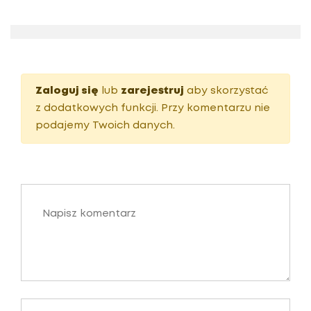
Zaloguj się
lub
zarejestruj
aby skorzystać
z dodatkowych funkcji. Przy komentarzu nie
podajemy Twoich danych.