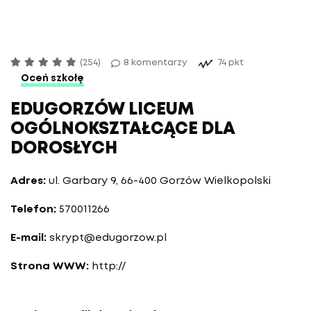
(254)
8 komentarzy
74 pkt
Oceń szkołę
EDUGORZÓW LICEUM
OGÓLNOKSZTAŁCĄCE DLA
DOROSŁYCH
Adres:
ul. Garbary 9, 66-400 Gorzów Wielkopolski
Telefon:
570011266
E-mail:
skrypt@edugorzow.pl
Strona WWW:
http://