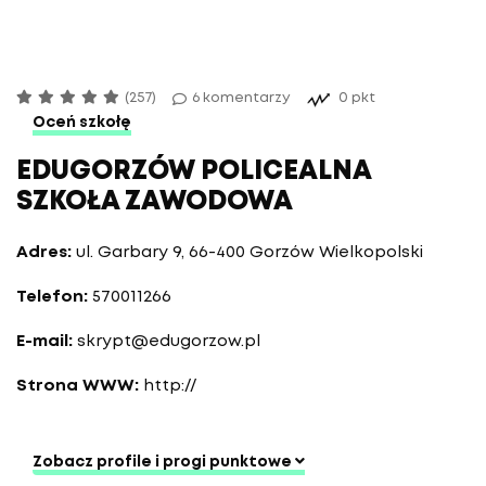
(257)
6 komentarzy
0 pkt
Oceń szkołę
EDUGORZÓW POLICEALNA
SZKOŁA ZAWODOWA
Adres:
ul. Garbary 9, 66-400 Gorzów Wielkopolski
Telefon:
570011266
E-mail:
skrypt@edugorzow.pl
Strona WWW:
http://
Zobacz profile i progi punktowe