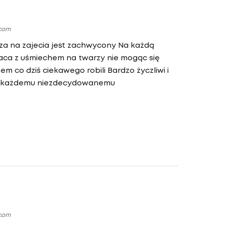
.com
cza na zajecia jest zachwycony Na każdą
wraca z uśmiechem na twarzy nie mogąc się
 co dziś ciekawego robili Bardzo życzliwi i
m każdemu niezdecydowanemu
.com