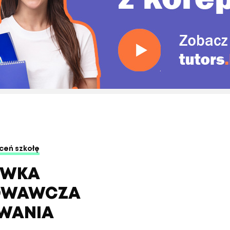
ceń szkołę
ÓWKA
OWAWCZA
WANIA