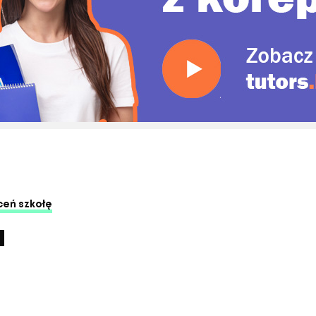
eń szkołę
I