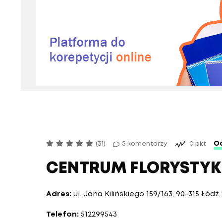
Oc
(31)
5 komentarzy
0 pkt
CENTRUM FLORYSTYK
Adres:
ul. Jana Kilińskiego 159/163, 90-315 Łódź
Telefon:
512299543