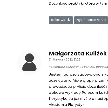
Duża ilość praktyki która w ty
odpowiedz
zgłoś naruszenie
Małgorzata Kuliżek
31 January 2022 21:22
komentarz pozyskany z serwisu google
Jestem bardzo zadowolona z ku
oczekiwania Małe grupy przem
prowadząca p Alicja duża ilość 
ciekawe wykłady Polecam każd
florystyką Ja już myślę o nast
Akademia Florystyki