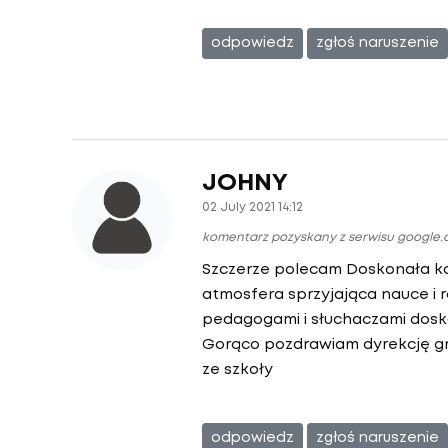
odpowiedz
zgłoś naruszenie
JOHNY
02 July 2021 14:12
komentarz pozyskany z serwisu google
Szczerze polecam Doskonała k
atmosfera sprzyjająca nauce i 
pedagogami i słuchaczami dosk
Gorąco pozdrawiam dyrekcję gro
ze szkoły
odpowiedz
zgłoś naruszenie