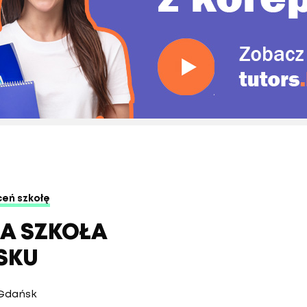
eń szkołę
A SZKOŁA
SKU
1 Gdańsk