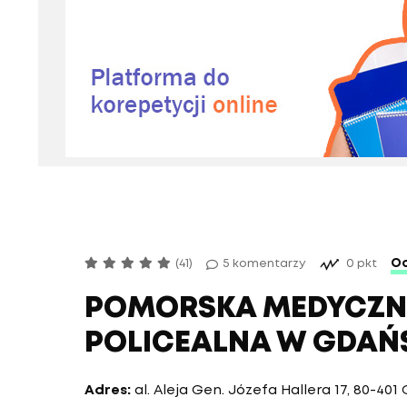
Oc
(41)
5 komentarzy
0 pkt
POMORSKA MEDYCZN
POLICEALNA W GDAŃ
Adres:
al. Aleja Gen. Józefa Hallera 17, 80-40