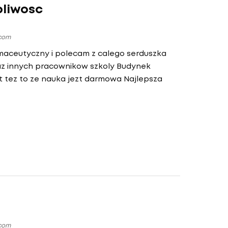
bliwosc
.com
maceutyczny i polecam z calego serduszka
raz innych pracownikow szkoly Budynek
 tez to ze nauka jezt darmowa Najlepsza
.com