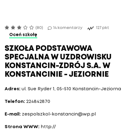
(80)
14 komentarzy
127 pkt
Oceń szkołę
SZKOŁA PODSTAWOWA
SPECJALNA W UZDROWISKU
KONSTANCIN-ZDRÓJ S.A. W
KONSTANCINIE - JEZIORNIE
Adres:
ul. Sue Ryder 1, 05-510 Konstancin-Jeziorna
Telefon:
224842870
E-mail:
zespolszkol-konstancin@wp.pl
Strona WWW:
http://