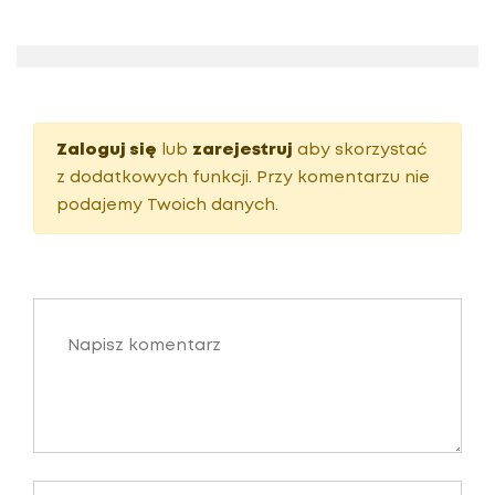
Zaloguj się
lub
zarejestruj
aby skorzystać
z dodatkowych funkcji. Przy komentarzu nie
podajemy Twoich danych.