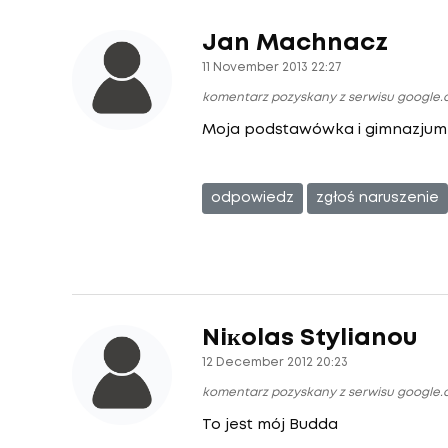
Jan Machnacz
11 November 2013 22:27
komentarz pozyskany z serwisu google
Moja podstawówka i gimnazjum 
odpowiedz
zgłoś naruszenie
Niкolas Stylianou
12 December 2012 20:23
komentarz pozyskany z serwisu google
To jest mój Budda