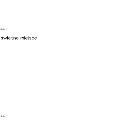
.com
świetne miejsce
.com