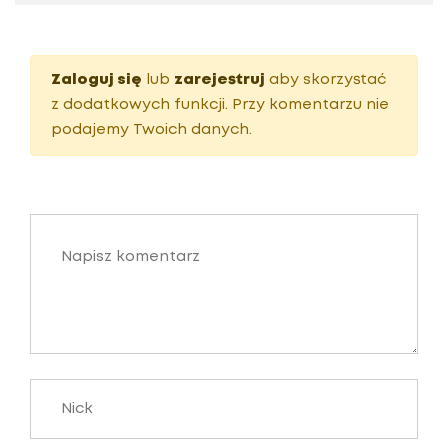
Zaloguj się
lub
zarejestruj
aby skorzystać
z dodatkowych funkcji. Przy komentarzu nie
podajemy Twoich danych.