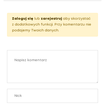
Zaloguj się
lub
zarejestruj
aby skorzystać
z dodatkowych funkcji. Przy komentarzu nie
podajemy Twoich danych.