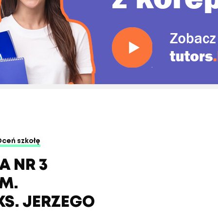
Oceń szkołę
 NR 3
IM.
S. JERZEGO