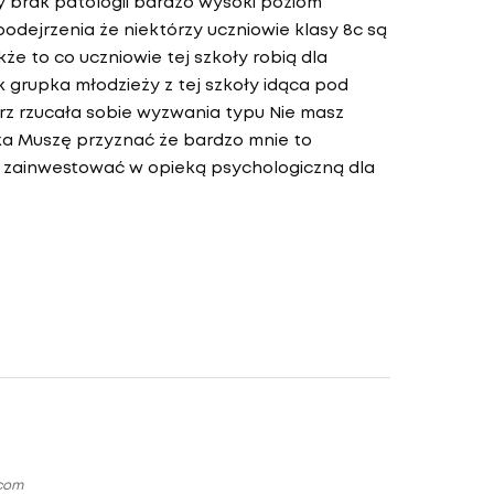
 brak patologii bardzo wysoki poziom
ejrzenia że niektórzy uczniowie klasy 8c są
że to co uczniowie tej szkoły robią dla
k grupka młodzieży z tej szkoły idąca pod
orz rzucała sobie wyzwania typu Nie masz
ka Muszę przyznać że bardzo mnie to
o zainwestować w opieką psychologiczną dla
.com