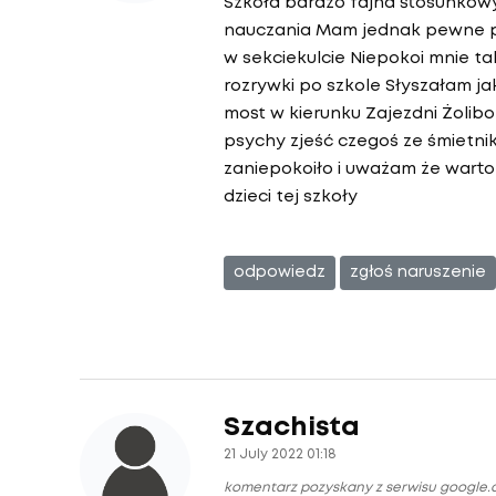
Szkoła bardzo fajna stosunkowy
nauczania Mam jednak pewne pod
w sekciekulcie Niepokoi mnie tak
rozrywki po szkole Słyszałam ja
most w kierunku Zajezdni Żolib
psychy zjeść czegoś ze śmietni
zaniepokoiło i uważam że wart
dzieci tej szkoły
odpowiedz
zgłoś naruszenie
Szachista
21 July 2022 01:18
komentarz pozyskany z serwisu google