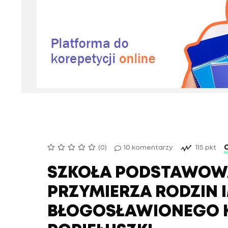
(0)
10 komentarzy
115 pkt
SZKOŁA PODSTAWOWA
PRZYMIERZA RODZIN 
BŁOGOSŁAWIONEGO K