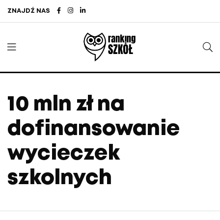
ZNAJDŹ NAS
10 mln zł na
dofinansowanie
wycieczek
szkolnych