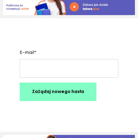
E-mail
*
Zażądaj nowego hasła