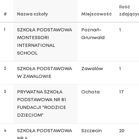
Ilość
#
Nazwa szkoły
Miejscowość
zdający
1
SZKOŁA PODSTAWOWA
Poznań-
1
MONTESSORI
Grunwald
INTERNATIONAL
SCHOOL
2
SZKOŁA PODSTAWOWA
Zawalów
1
W ZAWALOWIE
3
PRYWATNA SZKOŁA
Ochota
17
PODSTAWOWA NR 81
FUNDACJI "RODZICE
DZIECIOM"
4
SZKOŁA PODSTAWOWA
Szczecin
20
NR 6