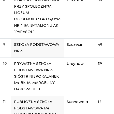
SZKOŁA PODSTAWOWA
Ursynów
30
PRZY SPOŁECZNYM
LICEUM
OGÓLNOKSZTAŁCĄCYM
NR 4 IM. BATALIONU AK
"PARASOL"
9
SZKOŁA PODSTAWOWA
Szczecin
49
NR 6
10
PRYWATNA SZKOŁA
Ursynów
39
PODSTAWOWA NR 6
SIÓSTR NIEPOKALANEK
IM. BŁ. M. MARCELINY
DAROWSKIEJ
11
PUBLICZNA SZKOŁA
Suchowola
12
PODSTAWOWA IM.