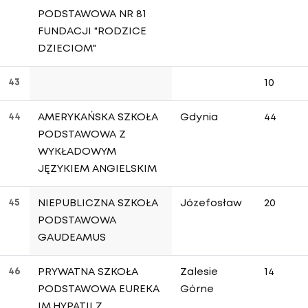
PODSTAWOWA NR 81
FUNDACJI "RODZICE
DZIECIOM"
43
10
44
AMERYKAŃSKA SZKOŁA
Gdynia
44
PODSTAWOWA Z
WYKŁADOWYM
JĘZYKIEM ANGIELSKIM
45
NIEPUBLICZNA SZKOŁA
Józefosław
20
PODSTAWOWA
GAUDEAMUS
46
PRYWATNA SZKOŁA
Zalesie
14
PODSTAWOWA EUREKA
Górne
IM.HYPATII Z