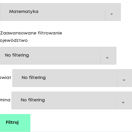
Zaawansowane filtrowanie
ojewództwo
owiat
mina