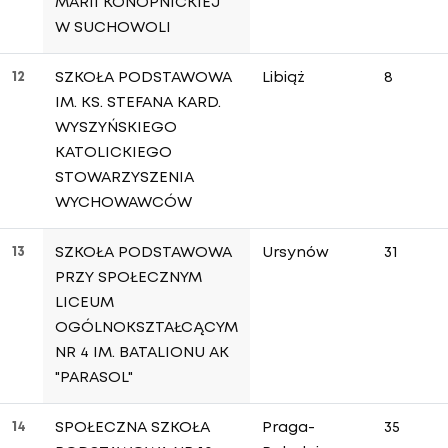
MARII KONOPNICKIEJ
W SUCHOWOLI
12
SZKOŁA PODSTAWOWA
Libiąż
8
IM. KS. STEFANA KARD.
WYSZYŃSKIEGO
KATOLICKIEGO
STOWARZYSZENIA
WYCHOWAWCÓW
13
SZKOŁA PODSTAWOWA
Ursynów
31
PRZY SPOŁECZNYM
LICEUM
OGÓLNOKSZTAŁCĄCYM
NR 4 IM. BATALIONU AK
"PARASOL"
14
SPOŁECZNA SZKOŁA
Praga-
35