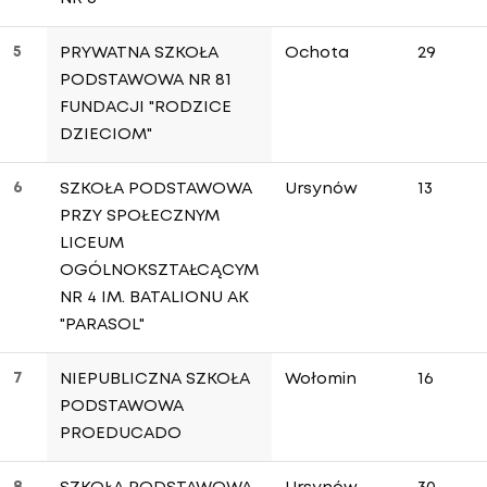
5
PRYWATNA SZKOŁA
Ochota
29
PODSTAWOWA NR 81
FUNDACJI "RODZICE
DZIECIOM"
6
SZKOŁA PODSTAWOWA
Ursynów
13
PRZY SPOŁECZNYM
LICEUM
OGÓLNOKSZTAŁCĄCYM
NR 4 IM. BATALIONU AK
"PARASOL"
7
NIEPUBLICZNA SZKOŁA
Wołomin
16
PODSTAWOWA
PROEDUCADO
8